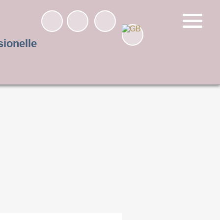
sionelle
.